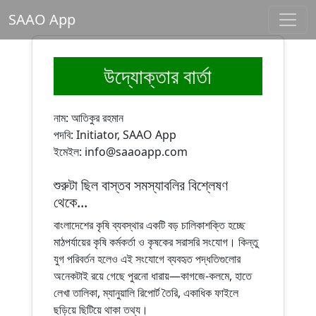
SAAO App
উদ্যোক্তার বার্তা
নাম: আতিকুর রহমান
পদবি: Initiator, SAAO App
ইমেইল:
info@saaoapp.com
শুরুটা ছিল বাস্তব সমস্যাবলির বিশ্লেষণ
থেকে...
বাংলাদেশের কৃষি ব্যবস্থার একটি বড় চালিকাশক্তি হচ্ছে
মাঠপর্যায়ের কৃষি কর্মকর্তা ও কৃষকের সরাসরি সংযোগ। কিন্তু
যুগ পরিবর্তন হলেও এই সংযোগে ব্যবহৃত পদ্ধতিগুলোর
অনেকটাই রয়ে গেছে পুরনো ধারায়—কাগজে-কলমে, হাতে
লেখা তালিকা, ম্যানুয়ালি রিপোর্ট তৈরি, একাধিক ফাইলে
ছড়িয়ে ছিটিয়ে থাকা তথ্য।